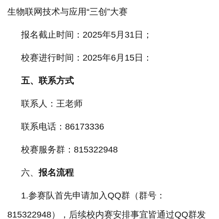
生物联网技术与应用“三创”大赛
报名截止时间：
202
5
年
5
月
31
日；
校赛进行时间：
202
5
年
6
月
15
日
：
五、联系方式
联系人：
王
老师
联系电话：
8617333
6
校赛服务群：
815322948
六、
报名流程
1.参赛队首先申请加入QQ群（群号：
815322948），后续校内赛安排事宜皆通过QQ群发